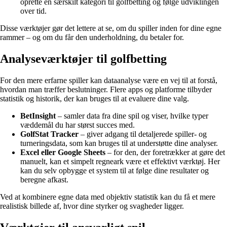
oprette en særskilt kategori til golfbetting og følge udviklingen
over tid.
Disse værktøjer gør det lettere at se, om du spiller inden for dine egne
rammer – og om du får den underholdning, du betaler for.
Analyseværktøjer til golfbetting
For den mere erfarne spiller kan dataanalyse være en vej til at forstå,
hvordan man træffer beslutninger. Flere apps og platforme tilbyder
statistik og historik, der kan bruges til at evaluere dine valg.
BetInsight
– samler data fra dine spil og viser, hvilke typer
væddemål du har størst succes med.
GolfStat Tracker
– giver adgang til detaljerede spiller- og
turneringsdata, som kan bruges til at understøtte dine analyser.
Excel eller Google Sheets
– for den, der foretrækker at gøre det
manuelt, kan et simpelt regneark være et effektivt værktøj. Her
kan du selv opbygge et system til at følge dine resultater og
beregne afkast.
Ved at kombinere egne data med objektiv statistik kan du få et mere
realistisk billede af, hvor dine styrker og svagheder ligger.