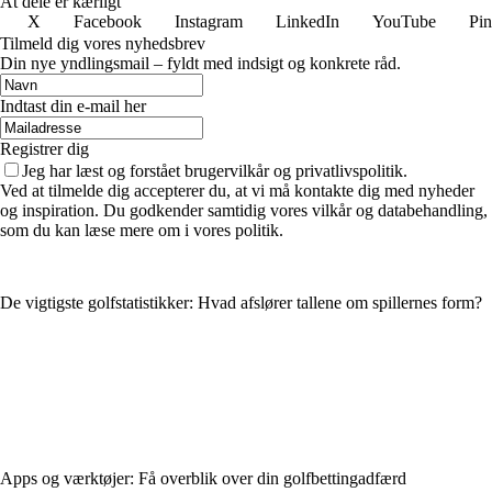
At dele er kærligt
X
Facebook
Instagram
LinkedIn
YouTube
Pin
Tilmeld dig vores nyhedsbrev
Din nye yndlingsmail – fyldt med indsigt og konkrete råd.
Indtast din e-mail her
Registrer dig
Jeg har læst og forstået brugervilkår og privatlivspolitik.
Ved at tilmelde dig accepterer du, at vi må kontakte dig med nyheder
og inspiration. Du godkender samtidig vores vilkår og databehandling,
som du kan læse mere om i vores politik.
De vigtigste golfstatistikker: Hvad afslører tallene om spillernes form?
Apps og værktøjer: Få overblik over din golfbettingadfærd