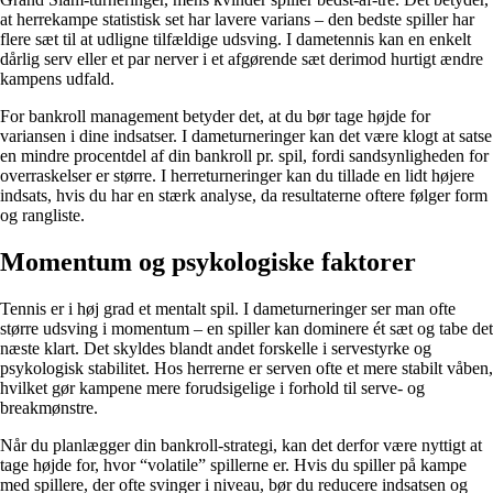
at herrekampe statistisk set har lavere varians – den bedste spiller har
flere sæt til at udligne tilfældige udsving. I dametennis kan en enkelt
dårlig serv eller et par nerver i et afgørende sæt derimod hurtigt ændre
kampens udfald.
For bankroll management betyder det, at du bør tage højde for
variansen i dine indsatser. I dameturneringer kan det være klogt at satse
en mindre procentdel af din bankroll pr. spil, fordi sandsynligheden for
overraskelser er større. I herreturneringer kan du tillade en lidt højere
indsats, hvis du har en stærk analyse, da resultaterne oftere følger form
og rangliste.
Momentum og psykologiske faktorer
Tennis er i høj grad et mentalt spil. I dameturneringer ser man ofte
større udsving i momentum – en spiller kan dominere ét sæt og tabe det
næste klart. Det skyldes blandt andet forskelle i servestyrke og
psykologisk stabilitet. Hos herrerne er serven ofte et mere stabilt våben,
hvilket gør kampene mere forudsigelige i forhold til serve- og
breakmønstre.
Når du planlægger din bankroll-strategi, kan det derfor være nyttigt at
tage højde for, hvor “volatile” spillerne er. Hvis du spiller på kampe
med spillere, der ofte svinger i niveau, bør du reducere indsatsen og