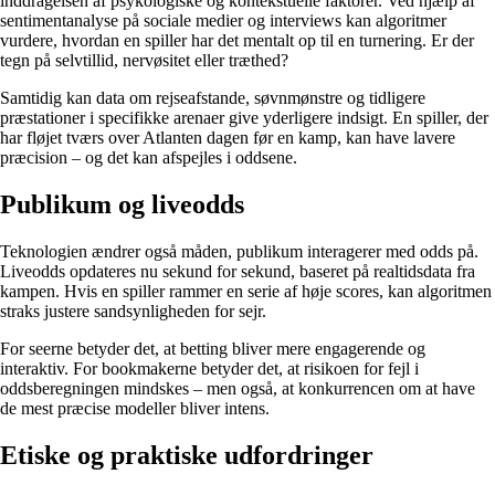
inddragelsen af psykologiske og kontekstuelle faktorer. Ved hjælp af
sentimentanalyse på sociale medier og interviews kan algoritmer
vurdere, hvordan en spiller har det mentalt op til en turnering. Er der
tegn på selvtillid, nervøsitet eller træthed?
Samtidig kan data om rejseafstande, søvnmønstre og tidligere
præstationer i specifikke arenaer give yderligere indsigt. En spiller, der
har fløjet tværs over Atlanten dagen før en kamp, kan have lavere
præcision – og det kan afspejles i oddsene.
Publikum og liveodds
Teknologien ændrer også måden, publikum interagerer med odds på.
Liveodds opdateres nu sekund for sekund, baseret på realtidsdata fra
kampen. Hvis en spiller rammer en serie af høje scores, kan algoritmen
straks justere sandsynligheden for sejr.
For seerne betyder det, at betting bliver mere engagerende og
interaktiv. For bookmakerne betyder det, at risikoen for fejl i
oddsberegningen mindskes – men også, at konkurrencen om at have
de mest præcise modeller bliver intens.
Etiske og praktiske udfordringer