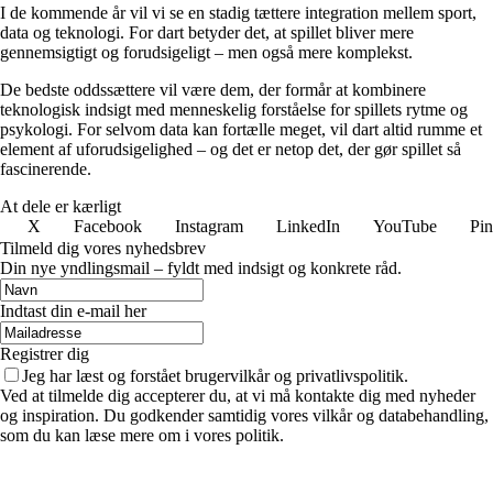
I de kommende år vil vi se en stadig tættere integration mellem sport,
data og teknologi. For dart betyder det, at spillet bliver mere
gennemsigtigt og forudsigeligt – men også mere komplekst.
De bedste oddssættere vil være dem, der formår at kombinere
teknologisk indsigt med menneskelig forståelse for spillets rytme og
psykologi. For selvom data kan fortælle meget, vil dart altid rumme et
element af uforudsigelighed – og det er netop det, der gør spillet så
fascinerende.
At dele er kærligt
X
Facebook
Instagram
LinkedIn
YouTube
Pin
Tilmeld dig vores nyhedsbrev
Din nye yndlingsmail – fyldt med indsigt og konkrete råd.
Indtast din e-mail her
Registrer dig
Jeg har læst og forstået brugervilkår og privatlivspolitik.
Ved at tilmelde dig accepterer du, at vi må kontakte dig med nyheder
og inspiration. Du godkender samtidig vores vilkår og databehandling,
som du kan læse mere om i vores politik.