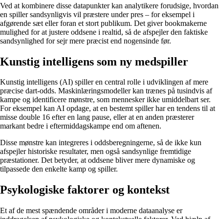
Ved at kombinere disse datapunkter kan analytikere forudsige, hvordan
en spiller sandsynligvis vil præstere under pres – for eksempel i
afgørende sæt eller foran et stort publikum. Det giver bookmakerne
mulighed for at justere oddsene i realtid, så de afspejler den faktiske
sandsynlighed for sejr mere præcist end nogensinde før.
Kunstig intelligens som ny medspiller
Kunstig intelligens (AI) spiller en central rolle i udviklingen af mere
præcise dart-odds. Maskinlæringsmodeller kan trænes på tusindvis af
kampe og identificere mønstre, som mennesker ikke umiddelbart ser.
For eksempel kan AI opdage, at en bestemt spiller har en tendens til at
misse double 16 efter en lang pause, eller at en anden præsterer
markant bedre i eftermiddagskampe end om aftenen.
Disse mønstre kan integreres i oddsberegningerne, så de ikke kun
afspejler historiske resultater, men også sandsynlige fremtidige
præstationer. Det betyder, at oddsene bliver mere dynamiske og
tilpassede den enkelte kamp og spiller.
Psykologiske faktorer og kontekst
Et af de mest spændende områder i moderne dataanalyse er