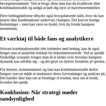
bevægelsesmønstre. Ved at bruge disse data kan du kvalificere dine
kombinationsodds og undgå at lade dig styre af mavefornemmelser.
Flere bettingplatforme tilbyder også liveopdaterede odds, hvor du kan
justere dine kombinationer undervejs i kampen. Det kræver hurtige
beslutninger – men kan være en fordel, hvis du forstår kampens
momentum.
Et værktøj til både fans og analytikere
Selvom kombinationsodds ofte forbindes med betting, kan de også
bruges som et analytisk redskab for bokseinteresserede. Ved at opstille
forskellige scenarier tvinges man til at tænke over, hvordan kampens
dynamik kan udvikle sig – og det giver en dybere forståelse af sporten.
For trænere, kommentatorer og fans kan kombinationsodds derfor
fungere som en måde at strukturere deres forventninger og analyser på.
Det handler ikke kun om at forudsige et resultat, men om at forstå,
hvordan
det opstår.
Konklusion: Når strategi møder
sandsynlighed