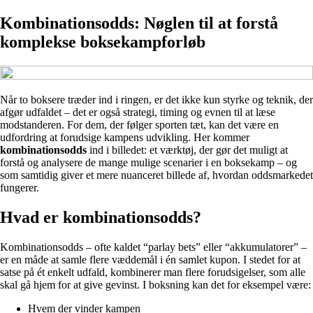
Kombinationsodds: Nøglen til at forstå
komplekse boksekampforløb
Når to boksere træder ind i ringen, er det ikke kun styrke og teknik, der
afgør udfaldet – det er også strategi, timing og evnen til at læse
modstanderen. For dem, der følger sporten tæt, kan det være en
udfordring at forudsige kampens udvikling. Her kommer
kombinationsodds
ind i billedet: et værktøj, der gør det muligt at
forstå og analysere de mange mulige scenarier i en boksekamp – og
som samtidig giver et mere nuanceret billede af, hvordan oddsmarkedet
fungerer.
Hvad er kombinationsodds?
Kombinationsodds – ofte kaldet “parlay bets” eller “akkumulatorer” –
er en måde at samle flere væddemål i én samlet kupon. I stedet for at
satse på ét enkelt udfald, kombinerer man flere forudsigelser, som alle
skal gå hjem for at give gevinst. I boksning kan det for eksempel være:
Hvem der vinder kampen