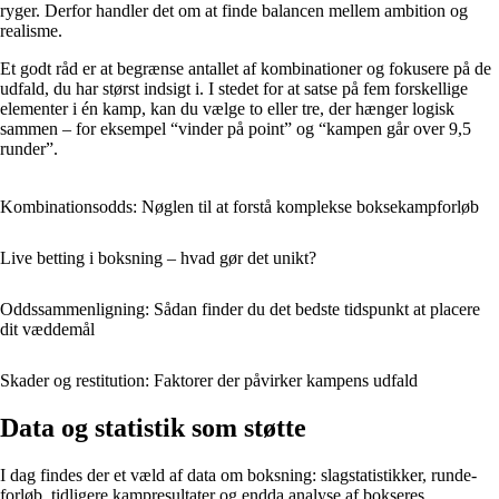
ryger. Derfor handler det om at finde balancen mellem ambition og
realisme.
Et godt råd er at begrænse antallet af kombinationer og fokusere på de
udfald, du har størst indsigt i. I stedet for at satse på fem forskellige
elementer i én kamp, kan du vælge to eller tre, der hænger logisk
sammen – for eksempel “vinder på point” og “kampen går over 9,5
runder”.
Kombinationsodds: Nøglen til at forstå komplekse boksekampforløb
Live betting i boksning – hvad gør det unikt?
Odds­sammenligning: Sådan finder du det bedste tidspunkt at placere
dit væddemål
Skader og restitution: Faktorer der påvirker kampens udfald
Data og statistik som støtte
I dag findes der et væld af data om boksning: slagstatistikker, runde-
forløb, tidligere kampresultater og endda analyse af bokseres