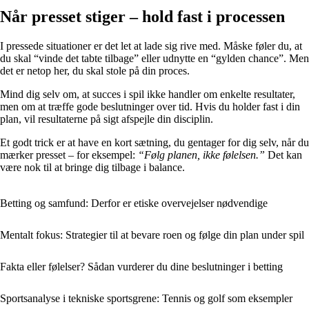
Når presset stiger – hold fast i processen
I pressede situationer er det let at lade sig rive med. Måske føler du, at
du skal “vinde det tabte tilbage” eller udnytte en “gylden chance”. Men
det er netop her, du skal stole på din proces.
Mind dig selv om, at succes i spil ikke handler om enkelte resultater,
men om at træffe gode beslutninger over tid. Hvis du holder fast i din
plan, vil resultaterne på sigt afspejle din disciplin.
Et godt trick er at have en kort sætning, du gentager for dig selv, når du
mærker presset – for eksempel:
“Følg planen, ikke følelsen.”
Det kan
være nok til at bringe dig tilbage i balance.
Betting og samfund: Derfor er etiske overvejelser nødvendige
Mentalt fokus: Strategier til at bevare roen og følge din plan under spil
Fakta eller følelser? Sådan vurderer du dine beslutninger i betting
Sportsanalyse i tekniske sportsgrene: Tennis og golf som eksempler