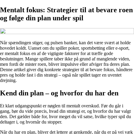
Mentalt fokus: Strategier til at bevare roen
og følge din plan under spil
Når spændingen stiger, og pulsen banker, kan det være svært at holde
hovedet koldt. Uanset om du spiller poker, sportsbetting eller e-sport,
er mentalt fokus en af de vigtigste faktorer for at træffe gode
beslutninger. Mange spillere taber ikke på grund af manglende viden,
men fordi de mister roen, bliver impulsive eller afviger fra deres plan.
Denne artikel giver dig konkrete strategier til at bevare fokus, håndtere
pres og holde fast i din strategi – også når spillet tager en uventet
drejning.
Kend din plan – og hvorfor du har den
Et klart udgangspunkt er nøglen til mentalt overskud. Før du går i
gang, bør du vide præcis, hvad din strategi er, og hvorfor du har valgt
den. Det gælder både for, hvor meget du vil satse, hvilke typer spil du
deltager i, og hvornår du stopper.
Når du har en plan, bliver det lettere at genkende, når du er på vej væk