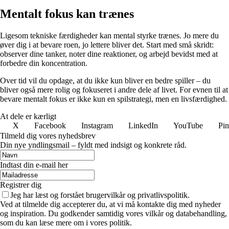
Mentalt fokus kan trænes
Ligesom tekniske færdigheder kan mental styrke trænes. Jo mere du
øver dig i at bevare roen, jo lettere bliver det. Start med små skridt:
observer dine tanker, noter dine reaktioner, og arbejd bevidst med at
forbedre din koncentration.
Over tid vil du opdage, at du ikke kun bliver en bedre spiller – du
bliver også mere rolig og fokuseret i andre dele af livet. For evnen til at
bevare mentalt fokus er ikke kun en spilstrategi, men en livsfærdighed.
At dele er kærligt
X
Facebook
Instagram
LinkedIn
YouTube
Pin
Tilmeld dig vores nyhedsbrev
Din nye yndlingsmail – fyldt med indsigt og konkrete råd.
Indtast din e-mail her
Registrer dig
Jeg har læst og forstået brugervilkår og privatlivspolitik.
Ved at tilmelde dig accepterer du, at vi må kontakte dig med nyheder
og inspiration. Du godkender samtidig vores vilkår og databehandling,
som du kan læse mere om i vores politik.