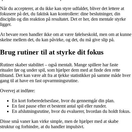
Når du accepterer, at du ikke kan styre udfaldet, bliver det lettere at
fokusere på det, du faktisk kan kontrollere: dine beslutninger, din
disciplin og din reaktion på resultatet. Det er her, den mentale styrke
ligger.
At bevare roen handler ikke om at være følelseskold, men om at kunne
skelne mellem det, du kan påvirke, og det, du må give slip på.
Brug rutiner til at styrke dit fokus
Rutiner skaber stabilitet – også mentalt. Mange spillere har faste
ritualer før og under spil, som hjælper dem med at finde den rette
tilstand. Det kan være alt fra at tjekke statistikker på samme måde hver
gang til at have en fast opvarmningsrutine.
Overvej at indføre:
En kort forberedelsesfase, hvor du gennemgår din plan.
En fast pause efter et bestemt antal spil eller runder.
En afslutningsrutine, hvor du evaluerer, hvordan du holdt fokus.
Disse små vaner kan virke simple, men de hjælper med at skabe
struktur og forhindre, at du handler impulsivt.