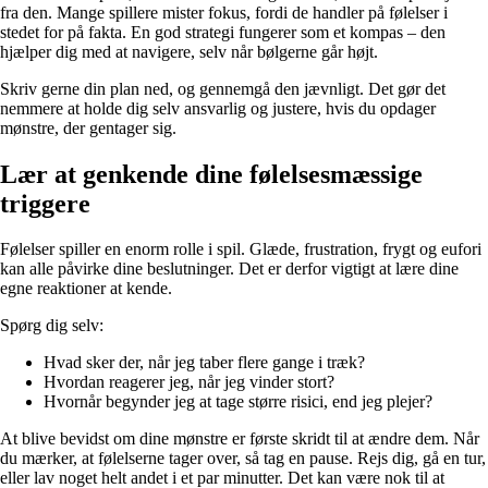
fra den. Mange spillere mister fokus, fordi de handler på følelser i
stedet for på fakta. En god strategi fungerer som et kompas – den
hjælper dig med at navigere, selv når bølgerne går højt.
Skriv gerne din plan ned, og gennemgå den jævnligt. Det gør det
nemmere at holde dig selv ansvarlig og justere, hvis du opdager
mønstre, der gentager sig.
Lær at genkende dine følelsesmæssige
triggere
Følelser spiller en enorm rolle i spil. Glæde, frustration, frygt og eufori
kan alle påvirke dine beslutninger. Det er derfor vigtigt at lære dine
egne reaktioner at kende.
Spørg dig selv:
Hvad sker der, når jeg taber flere gange i træk?
Hvordan reagerer jeg, når jeg vinder stort?
Hvornår begynder jeg at tage større risici, end jeg plejer?
At blive bevidst om dine mønstre er første skridt til at ændre dem. Når
du mærker, at følelserne tager over, så tag en pause. Rejs dig, gå en tur,
eller lav noget helt andet i et par minutter. Det kan være nok til at