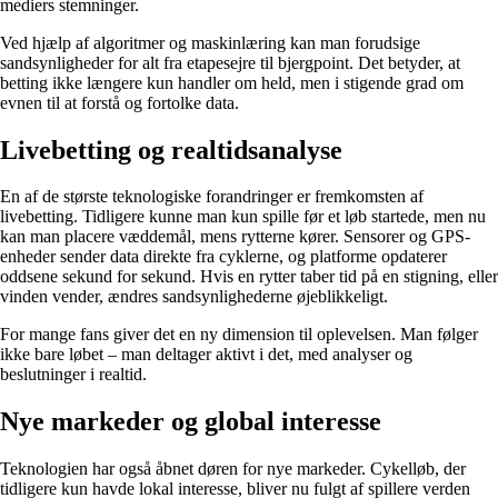
mediers stemninger.
Ved hjælp af algoritmer og maskinlæring kan man forudsige
sandsynligheder for alt fra etapesejre til bjergpoint. Det betyder, at
betting ikke længere kun handler om held, men i stigende grad om
evnen til at forstå og fortolke data.
Livebetting og realtidsanalyse
En af de største teknologiske forandringer er fremkomsten af
livebetting. Tidligere kunne man kun spille før et løb startede, men nu
kan man placere væddemål, mens rytterne kører. Sensorer og GPS-
enheder sender data direkte fra cyklerne, og platforme opdaterer
oddsene sekund for sekund. Hvis en rytter taber tid på en stigning, eller
vinden vender, ændres sandsynlighederne øjeblikkeligt.
For mange fans giver det en ny dimension til oplevelsen. Man følger
ikke bare løbet – man deltager aktivt i det, med analyser og
beslutninger i realtid.
Nye markeder og global interesse
Teknologien har også åbnet døren for nye markeder. Cykelløb, der
tidligere kun havde lokal interesse, bliver nu fulgt af spillere verden