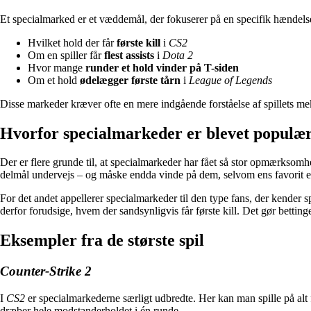
Et specialmarked er et væddemål, der fokuserer på en specifik hændelse e
Hvilket hold der får
første kill
i
CS2
Om en spiller får
flest assists
i
Dota 2
Hvor mange
runder et hold vinder på T-siden
Om et hold
ødelægger første tårn
i
League of Legends
Disse markeder kræver ofte en mere indgående forståelse af spillets mek
Hvorfor specialmarkeder er blevet populæ
Der er flere grunde til, at specialmarkeder har fået så stor opmærksom
delmål undervejs – og måske endda vinde på dem, selvom ens favorit e
For det andet appellerer specialmarkeder til den type fans, der kender s
derfor forudsige, hvem der sandsynligvis får første kill. Det gør bettin
Eksempler fra de største spil
Counter-Strike 2
I
CS2
er specialmarkederne særligt udbredte. Her kan man spille på alt 
dræber hele modstanderholdet i én runde.