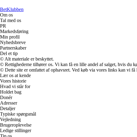
BetKlubben
Om os
Tal med os
PR
Markedsføring
Min profil
Nyhedsbreve
Partnerskaber
Del et tip
© Alt materiale er beskyttet.
© Rettighederne tilhører os. Vi kan få en lille andel af salget, hvis du
© Dette site er omfattet af ophavsret. Ved køb via vores links kan vi 
Lær os at kende
Vores historie
Hvad vi står for
Holdet bag
Donér
Adresser
Detaljer
Typiske spørgsmål
Vejledning
Brugeroplevelse
Ledige stillinger
Tip os