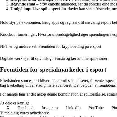
Begynde småt
– prøv enkelte markeder, før du spreder dine inds
Undgå impulsive spil
– specialmarkeder kan virke fristende, m
Hold styr på økonomien: Brug apps og regneark til ansvarlig esport-bet
Knockout-turneringer: Hvorfor uforudsigelighed øger spændingen i esp
NFT’er og metaverset: Fremtiden for kryptobetting på e-sport
Digitale værktøjer til selvindsigt: Forstå og lær af dine spillevaner
Fremtiden for specialmarkeder i esport
Efterhånden som esport bliver mere professionaliseret, forventes speci
bag livebetting bliver stadig mere avanceret. Det betyder, at fremtiden
For mange fans er det netop denne kombination af spilforståelse, strate
At dele er kærligt
X
Facebook
Instagram
LinkedIn
YouTube
Pin
Tilmeld dig vores nyhedsbrev