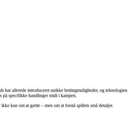
ds
har allerede introduceret unikke bettingmuligheder, og teknologien
ds på specifikke handlinger midt i kampen.
 ikke kun om at gætte – men om at forstå spillets små detaljer.