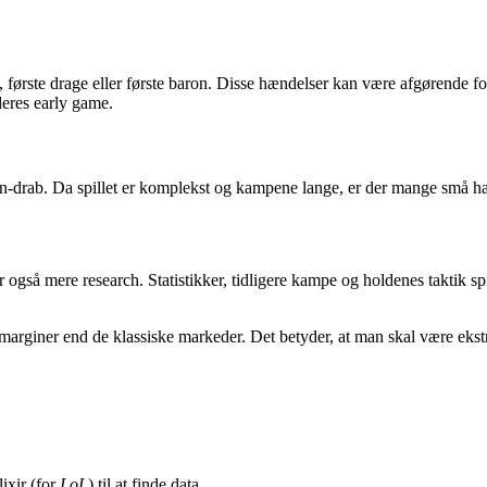
, første drage eller første baron. Disse hændelser kan være afgørende f
deres early game.
oshan-drab. Da spillet er komplekst og kampene lange, er der mange små
gså mere research. Statistikker, tidligere kampe og holdenes taktik spil
-marginer end de klassiske markeder. Det betyder, at man skal være ek
lixir (for
LoL
) til at finde data.