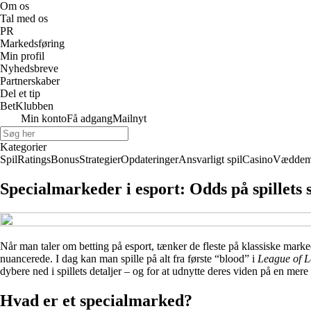
Om os
Tal med os
PR
Markedsføring
Min profil
Nyhedsbreve
Partnerskaber
Del et tip
BetKlubben
Min konto
Få adgang
Mailnyt
Kategorier
Spil
Ratings
Bonus
Strategier
Opdateringer
Ansvarligt spil
Casino
Væddem
Specialmarkeder i esport: Odds på spillets 
Når man taler om betting på esport, tænker de fleste på klassiske marke
nuancerede. I dag kan man spille på alt fra første “blood” i
League of 
dybere ned i spillets detaljer – og for at udnytte deres viden på en mer
Hvad er et specialmarked?