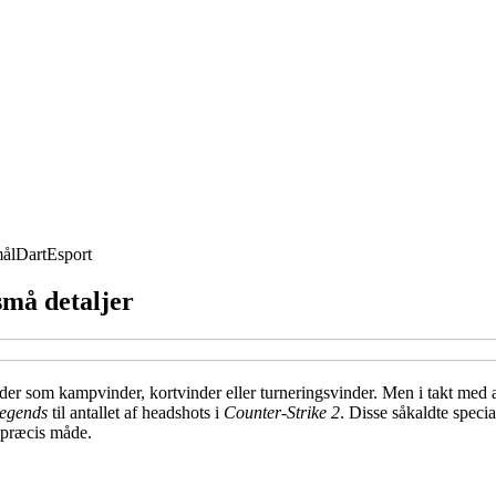
ål
Dart
Esport
små detaljer
der som kampvinder, kortvinder eller turneringsvinder. Men i takt med a
Legends
til antallet af headshots i
Counter-Strike 2
. Disse såkaldte speci
e præcis måde.