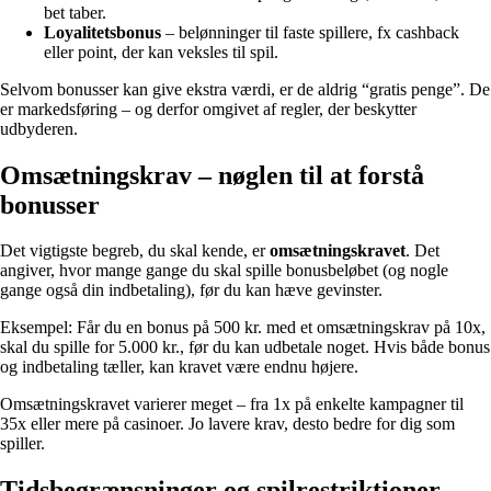
bet taber.
Loyalitetsbonus
– belønninger til faste spillere, fx cashback
eller point, der kan veksles til spil.
Selvom bonusser kan give ekstra værdi, er de aldrig “gratis penge”. De
er markedsføring – og derfor omgivet af regler, der beskytter
udbyderen.
Omsætningskrav – nøglen til at forstå
bonusser
Det vigtigste begreb, du skal kende, er
omsætningskravet
. Det
angiver, hvor mange gange du skal spille bonusbeløbet (og nogle
gange også din indbetaling), før du kan hæve gevinster.
Eksempel: Får du en bonus på 500 kr. med et omsætningskrav på 10x,
skal du spille for 5.000 kr., før du kan udbetale noget. Hvis både bonus
og indbetaling tæller, kan kravet være endnu højere.
Omsætningskravet varierer meget – fra 1x på enkelte kampagner til
35x eller mere på casinoer. Jo lavere krav, desto bedre for dig som
spiller.
Tidsbegrænsninger og spilrestriktioner