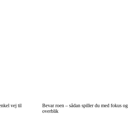
kel vej til
Bevar roen – sådan spiller du med fokus og
overblik