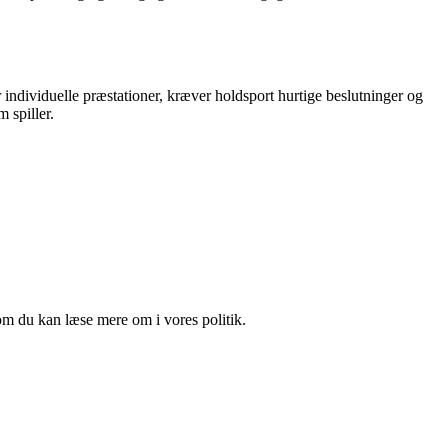
r individuelle præstationer, kræver holdsport hurtige beslutninger og
 spiller.
om du kan læse mere om i vores politik.