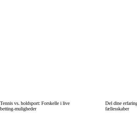
Tennis vs. holdsport: Forskelle i live
Del dine erfarin
betting‑muligheder
fællesskaber