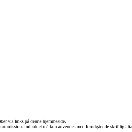
 køber via links på denne hjemmeside.
få kommission. Indholdet må kun anvendes med forudgående skriftlig afta