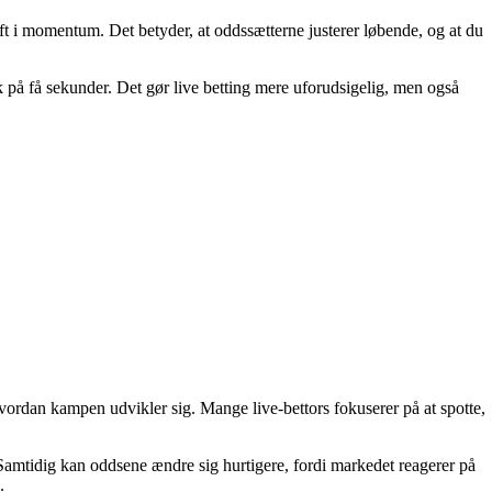
ift i momentum. Det betyder, at oddssætterne justerer løbende, og at du
 på få sekunder. Det gør live betting mere uforudsigelig, men også
 hvordan kampen udvikler sig. Mange live‑bettors fokuserer på at spotte,
. Samtidig kan oddsene ændre sig hurtigere, fordi markedet reagerer på
.