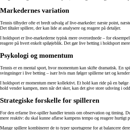
Markedernes variation
Tennis tilbyder ofte et bredt udvalg af live‑markeder: næste point, næs
Det tiltaler spillere, der kan lide at analysere og reagere på detaljer.
I holdsport er live‑markederne typisk mere overordnede – for eksempel 
reagere på hvert enkelt spiløjeblik. Det gør live betting i holdsport me
Psykologi og momentum
Tennis er en mental sport, hvor momentum kan skifte dramatisk. En spil
svingninger i live betting – især hvis man følger spillerne tæt og kende
I holdsport er momentum mere kollektivt. Et hold kan ride på en bølge af
hold vender kampen, men når det sker, kan det give store udsving i od
Strategiske forskelle for spilleren
For den erfarne live‑spiller handler tennis om observation og timing. Du 
mere reaktiv: du skal kunne aflæse kampens tempo og reagere hurtigt 
Mange spillere kombinerer de to typer sportsgrene for at balancere deres