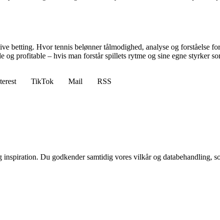
 live betting. Hvor tennis belønner tålmodighed, analyse og forståelse fo
og profitable – hvis man forstår spillets rytme og sine egne styrker som
terest
TikTok
Mail
RSS
g inspiration. Du godkender samtidig vores vilkår og databehandling, s