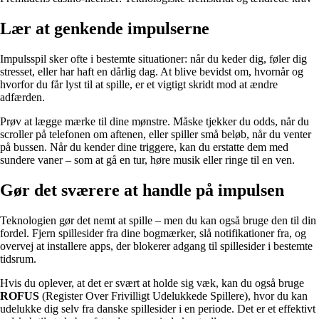
Lær at genkende impulserne
Impulsspil sker ofte i bestemte situationer: når du keder dig, føler dig
stresset, eller har haft en dårlig dag. At blive bevidst om, hvornår og
hvorfor du får lyst til at spille, er et vigtigt skridt mod at ændre
adfærden.
Prøv at lægge mærke til dine mønstre. Måske tjekker du odds, når du
scroller på telefonen om aftenen, eller spiller små beløb, når du venter
på bussen. Når du kender dine triggere, kan du erstatte dem med
sundere vaner – som at gå en tur, høre musik eller ringe til en ven.
Gør det sværere at handle på impulsen
Teknologien gør det nemt at spille – men du kan også bruge den til din
fordel. Fjern spillesider fra dine bogmærker, slå notifikationer fra, og
overvej at installere apps, der blokerer adgang til spillesider i bestemte
tidsrum.
Hvis du oplever, at det er svært at holde sig væk, kan du også bruge
ROFUS
(Register Over Frivilligt Udelukkede Spillere), hvor du kan
udelukke dig selv fra danske spillesider i en periode. Det er et effektivt