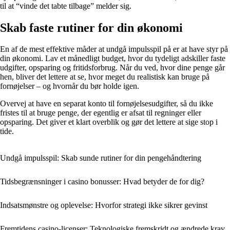
til at “vinde det tabte tilbage” melder sig.
Skab faste rutiner for din økonomi
En af de mest effektive måder at undgå impulsspil på er at have styr på
din økonomi. Lav et månedligt budget, hvor du tydeligt adskiller faste
udgifter, opsparing og fritidsforbrug. Når du ved, hvor dine penge går
hen, bliver det lettere at se, hvor meget du realistisk kan bruge på
fornøjelser – og hvornår du bør holde igen.
Overvej at have en separat konto til fornøjelsesudgifter, så du ikke
fristes til at bruge penge, der egentlig er afsat til regninger eller
opsparing. Det giver et klart overblik og gør det lettere at sige stop i
tide.
Undgå impulsspil: Skab sunde rutiner for din pengehåndtering
Tidsbegrænsninger i casino bonusser: Hvad betyder de for dig?
Indsatsmønstre og oplevelse: Hvorfor strategi ikke sikrer gevinst
Fremtidens casino-licenser: Teknologiske fremskridt og ændrede krav