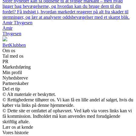
Store nyheder kan få oddsene til at svinge markant – men hvad
ligger bag bevægelserne, og hvordan kan du bruge dem til din
fordel? Få indsigt i, hvordan markedet reagerer på alt fra skader til
stemninger, og lær at analysere oddsbevægelser med et skarpt blik.
Amir Thygesen
Amir
Thygesen
BetKlubben
Om os
Tal med os
PR
Markedsføring
Min profil
Nyhedsbreve
Partnerskaber
Del et tip
© Alt materiale er beskyttet.
© Rettighederne tilhører os. Vi kan få en lille andel af salget, hvis du
køber via links på denne hjemmeside.
© Dette site er omfattet af ophavsret. Ved køb via vores links kan vi
få kommission. Indholdet må kun anvendes med forudgående
skriftlig aftale.
Lær os at kende
Vores historie