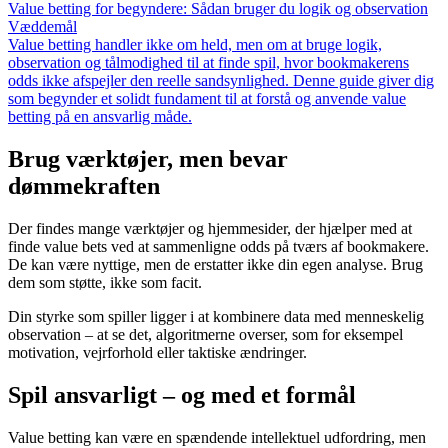
Value betting for begyndere: Sådan bruger du logik og observation
Væddemål
Value betting handler ikke om held, men om at bruge logik,
observation og tålmodighed til at finde spil, hvor bookmakerens
odds ikke afspejler den reelle sandsynlighed. Denne guide giver dig
som begynder et solidt fundament til at forstå og anvende value
betting på en ansvarlig måde.
Brug værktøjer, men bevar
dømmekraften
Der findes mange værktøjer og hjemmesider, der hjælper med at
finde value bets ved at sammenligne odds på tværs af bookmakere.
De kan være nyttige, men de erstatter ikke din egen analyse. Brug
dem som støtte, ikke som facit.
Din styrke som spiller ligger i at kombinere data med menneskelig
observation – at se det, algoritmerne overser, som for eksempel
motivation, vejrforhold eller taktiske ændringer.
Spil ansvarligt – og med et formål
Value betting kan være en spændende intellektuel udfordring, men