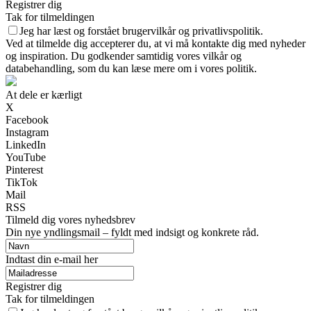
Registrer dig
Tak for tilmeldingen
Jeg har læst og forstået brugervilkår og privatlivspolitik.
Ved at tilmelde dig accepterer du, at vi må kontakte dig med nyheder
og inspiration. Du godkender samtidig vores vilkår og
databehandling, som du kan læse mere om i vores politik.
At dele er kærligt
X
Facebook
Instagram
LinkedIn
YouTube
Pinterest
TikTok
Mail
RSS
Tilmeld dig vores nyhedsbrev
Din nye yndlingsmail – fyldt med indsigt og konkrete råd.
Indtast din e-mail her
Registrer dig
Tak for tilmeldingen