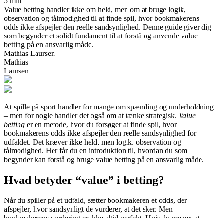
5 min
Value betting handler ikke om held, men om at bruge logik,
observation og tålmodighed til at finde spil, hvor bookmakerens
odds ikke afspejler den reelle sandsynlighed. Denne guide giver dig
som begynder et solidt fundament til at forstå og anvende value
betting på en ansvarlig måde.
Mathias Laursen
Mathias
Laursen
At spille på sport handler for mange om spænding og underholdning
– men for nogle handler det også om at tænke strategisk.
Value
betting
er en metode, hvor du forsøger at finde spil, hvor
bookmakerens odds ikke afspejler den reelle sandsynlighed for
udfaldet. Det kræver ikke held, men logik, observation og
tålmodighed. Her får du en introduktion til, hvordan du som
begynder kan forstå og bruge value betting på en ansvarlig måde.
Hvad betyder “value” i betting?
Når du spiller på et udfald, sætter bookmakeren et odds, der
afspejler, hvor sandsynligt de vurderer, at det sker. Men
bookmakerens vurdering er ikke altid perfekt. Hvis du mener, at