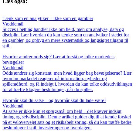
Læs også:
Tænk som en analytiker – ikke som en gambler
Væddemål
Succes i betting handler ikke om held, men om analyse, data og
disciplin. Lær hvordan du kan tænke som en analytiker i stedet for
en gambler, og opbyg en mere systematisk og langsigtet tilgang til
spil.
Hvorfor ændrer odds sig? Lær at forstå og tolke markedets
bevægelser
Væddemål
Odds ændrer sig konstant, men hvad ligger bag bevægelserne? Lær
hvordan markedet reagerer på information, nyheder og
spilleradfærd, og få indsigt i, hvordan du kan tolke oddsudviklingen
for at træffe klogere beslutninger, når du spiller.
Hvornår skal du satse – og hvornår skal du lade være?
Væddemål
At satse er ikke kun et spørgsmål om held – det kræver indsigt,
timing og selvdisciplin. Denne artikel guider dig til at kende forskel
på et velovervejet sats og et risikabelt spring, så du kan træffe bedre
beslutninger i spil, investeringer og hverdagen.