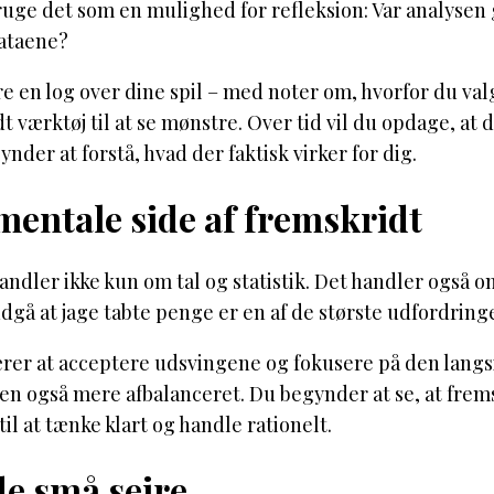
ruge det som en mulighed for refleksion: Var analysen
dataene?
re en log over dine spil – med noter om, hvorfor du val
t værktøj til at se mønstre. Over tid vil du opdage, at
ynder at forstå, hvad der faktisk virker for dig.
mentale side af fremskridt
andler ikke kun om tal og statistik. Det handler også o
dgå at jage tabte penge er en af de største udfordring
rer at acceptere udsvingene og fokusere på den langsi
en også mere afbalanceret. Du begynder at se, at fremsk
til at tænke klart og handle rationelt.
de små sejre