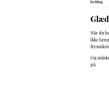
betting
Glæde
Når du be
ikke læn
fremskrid
Og måske 
på.