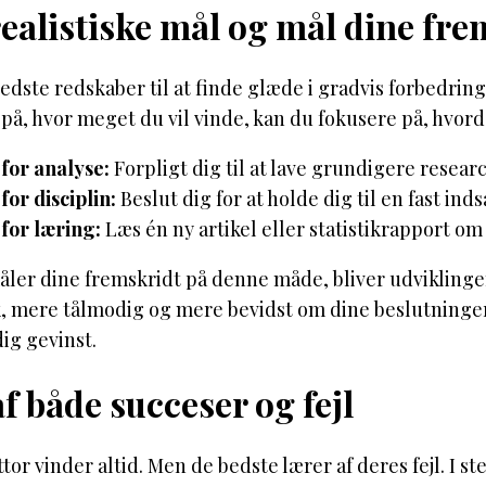
ealistiske mål og mål dine fre
bedste redskaber til at finde glæde i gradvis forbedring e
på, hvor meget du vil vinde, kan du fokusere på, hvorda
for analyse:
Forpligt dig til at lave grundigere research
for disciplin:
Beslut dig for at holde dig til en fast ind
for læring:
Læs én ny artikel eller statistikrapport om
ler dine fremskridt på denne måde, bliver udviklingen
 mere tålmodig og mere bevidst om dine beslutninger –
dig gevinst.
f både succeser og fejl
tor vinder altid. Men de bedste lærer af deres fejl. I s