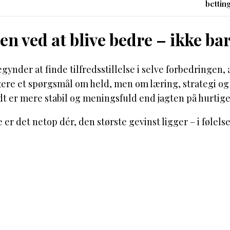
bettin
n ved at blive bedre – ikke bar
gynder at finde tilfredsstillelse i selve forbedringen, 
gere et spørgsmål om held, men om læring, strategi og
t er mere stabil og meningsfuld end jagten på hurtige
er det netop dér, den største gevinst ligger – i følel