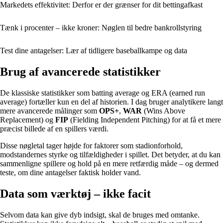
Markedets effektivitet: Derfor er der grænser for dit bettingafkast
Tænk i procenter – ikke kroner: Nøglen til bedre bankrollstyring
Test dine antagelser: Lær af tidligere baseballkampe og data
Brug af avancerede statistikker
De klassiske statistikker som batting average og ERA (earned run
average) fortæller kun en del af historien. I dag bruger analytikere langt
mere avancerede målinger som
OPS+
,
WAR
(Wins Above
Replacement) og
FIP
(Fielding Independent Pitching) for at få et mere
præcist billede af en spillers værdi.
Disse nøgletal tager højde for faktorer som stadionforhold,
modstandernes styrke og tilfældigheder i spillet. Det betyder, at du kan
sammenligne spillere og hold på en mere retfærdig måde – og dermed
teste, om dine antagelser faktisk holder vand.
Data som værktøj – ikke facit
Selvom data kan give dyb indsigt, skal de bruges med omtanke.