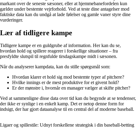
markant over de seneste sæsoner, eller at hjemmebanefordelen kun
gælder under bestemte vejrforhold. Ved at teste dine antagelser mod
faktiske data kan du undgå at lade følelser og gamle vaner styre dine
vurderinger.
Lær af tidligere kampe
Tidligere kampe er en guldgrube af information. Her kan du se,
hvordan hold og spillere reagerer i forskellige situationer – fra
presfyldte slutspil til regnfulde tirsdagskampe midt i sæsonen.
Når du analyserer kampdata, kan du stille spørgsmål som:
Hvordan klarer et hold sig mod bestemte typer af pitchere?
Hvilke innings er de mest produktive for et givent hold?
Er der mønstre i, hvornår en manager vælger at skifte pitcher?
Ved at sammenligne disse data over tid kan du begynde at se tendenser,
der ikke er synlige i en enkelt kamp. Det er netop denne form for
indsigt, der har gjort dataanalyse til en central del af moderne baseball.
Ligaer og spillestile: Udnyt forskellene strategisk i din baseball-betting