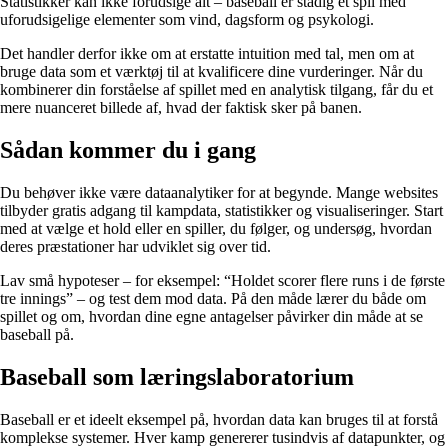
Statistikker kan ikke forudsige alt – baseball er stadig et spil med
uforudsigelige elementer som vind, dagsform og psykologi.
Det handler derfor ikke om at erstatte intuition med tal, men om at
bruge data som et værktøj til at kvalificere dine vurderinger. Når du
kombinerer din forståelse af spillet med en analytisk tilgang, får du et
mere nuanceret billede af, hvad der faktisk sker på banen.
Sådan kommer du i gang
Du behøver ikke være dataanalytiker for at begynde. Mange websites
tilbyder gratis adgang til kampdata, statistikker og visualiseringer. Start
med at vælge et hold eller en spiller, du følger, og undersøg, hvordan
deres præstationer har udviklet sig over tid.
Lav små hypoteser – for eksempel: “Holdet scorer flere runs i de første
tre innings” – og test dem mod data. På den måde lærer du både om
spillet og om, hvordan dine egne antagelser påvirker din måde at se
baseball på.
Baseball som læringslaboratorium
Baseball er et ideelt eksempel på, hvordan data kan bruges til at forstå
komplekse systemer. Hver kamp genererer tusindvis af datapunkter, og