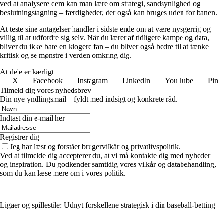
ved at analysere dem kan man lære om strategi, sandsynlighed og
beslutningstagning – færdigheder, der også kan bruges uden for banen.
At teste sine antagelser handler i sidste ende om at være nysgerrig og
villig til at udfordre sig selv. Når du lærer af tidligere kampe og data,
bliver du ikke bare en klogere fan – du bliver også bedre til at tænke
kritisk og se mønstre i verden omkring dig.
At dele er kærligt
X
Facebook
Instagram
LinkedIn
YouTube
Pin
Tilmeld dig vores nyhedsbrev
Din nye yndlingsmail – fyldt med indsigt og konkrete råd.
Indtast din e-mail her
Registrer dig
Jeg har læst og forstået brugervilkår og privatlivspolitik.
Ved at tilmelde dig accepterer du, at vi må kontakte dig med nyheder
og inspiration. Du godkender samtidig vores vilkår og databehandling,
som du kan læse mere om i vores politik.
Ligaer og spillestile: Udnyt forskellene strategisk i din baseball-betting