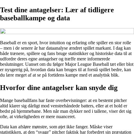
Test dine antagelser: Lær af tidligere
baseballkampe og data
Baseball er en sport, hvor intuition og erfaring ofte spiller en stor rolle
– men i de senere år har dataanalyse ændret spillet markant. I dag kan
både trænere, spillere og fans bruge statistikker og historiske data til at
udfordre deres egne antagelser og træffe mere informerede
beslutninger. Uanset om du følger Major League Baseball tæt eller blot
er nysgerrig på, hvordan data kan bruges til at forstå spillet bedre, kan
du lære meget af at se på fortidens kampe med et analytisk blik.
Hvorfor dine antagelser kan snyde dig
Mange baseballfans har faste overbevisninger: at en bestemt pitcher
altid klarer sig dårligt mod venstrehåndede batters, eller at et hold er
bedst på hjemmebane. Men når man dykker ned i tallene, viser det sig
ofte, at virkeligheden er mere nuanceret.
Data kan afsløre mønstre, som øjet ikke fanger. Måske viser
statistikken, at den “svage” pitcher faktisk har forbedret sin præstation